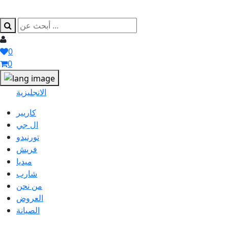
0
0
الانجليزية
كاريير
ال جي
تورنيدو
فريش
ميديا
شارب
من نحن
العروض
الصيانة